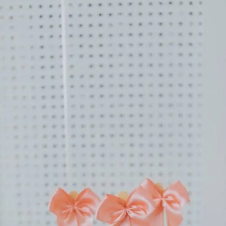
ses
12
horas
zação
para montar