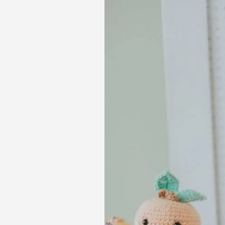
2
me
de organi