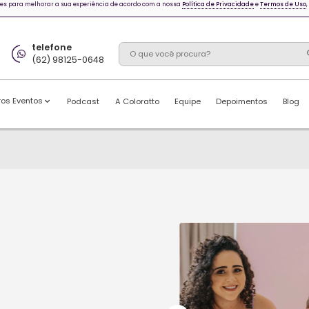
 e outras tecnologias semelhantes para melhorar a sua experiência de
whatsapp
telefone
(62) 98125-0648
(62) 98125-0648
Casamentos
Outros Eventos
Podcast
A 
1 ano da elisa
órias