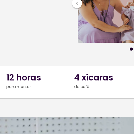
a Elisa
.