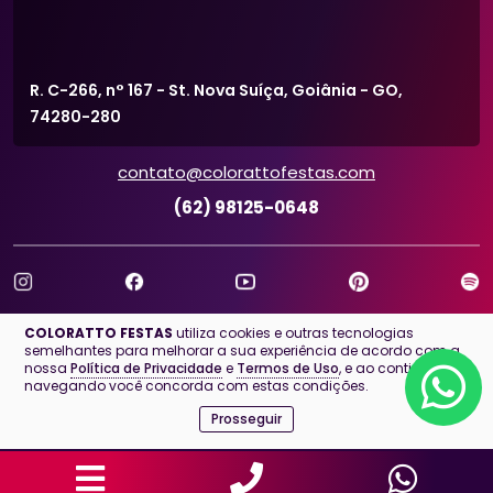
R. C-266, n° 167 - St. Nova Suíça, Goiânia - GO,
74280-280
contato@colorattofestas.com
(62) 98125-0648
2026 © COLORATTO FESTAS
COLORATTO FESTAS
utiliza cookies e outras tecnologias
semelhantes para melhorar a sua experiência de acordo com a
nossa
Política de Privacidade
e
Termos de Uso
, e ao continuar
navegando você concorda com estas condições.
Prosseguir