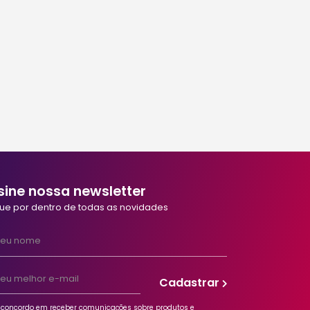
essa e Tony -
Recepção
Confira