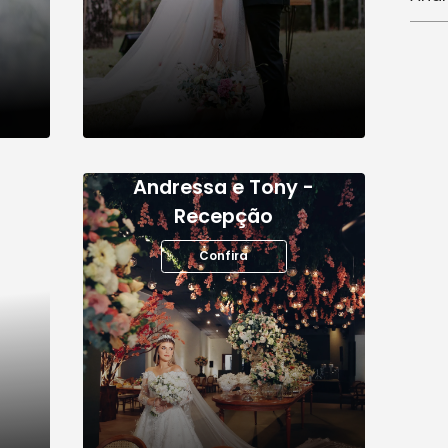
lara e Gustavo
Ana
Confira