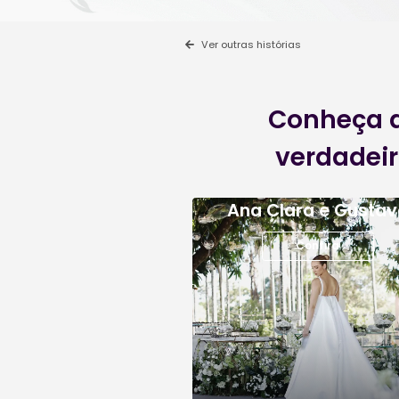
beleza da cerim
flores, cores e
romântico, inesq
fôlego.
Ver outras hist