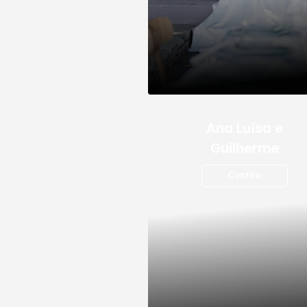
Ana C