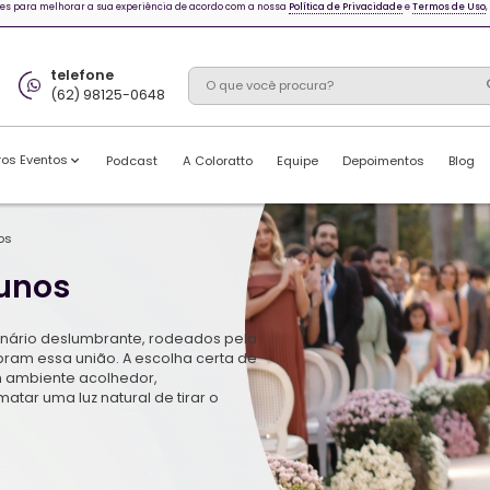
 e outras tecnologias semelhantes para melhorar a sua experiência de
whatsapp
telefone
(62) 98125-0648
(62) 98125-0648
Casamentos
Outros Eventos
Podcast
A 
tos
/
casamentos diurnos
ntos Dirunos
 seu amor, em um cenário deslumbrante, rodea