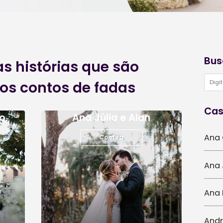
ônia enquanto celebram essa união. A escolha 
 objetos pode criar um ambiente acolhedor,
uecível e para arrematar uma luz natural de tir
órias
Conheça as histórias 
verdadeiros contos d