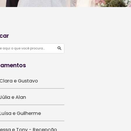
certa de
ar o
Buscar
que são
e fadas