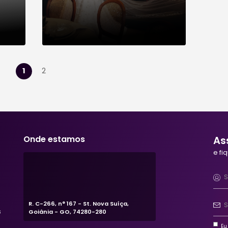
na Luísa e
Andr
Guilherme
Confira